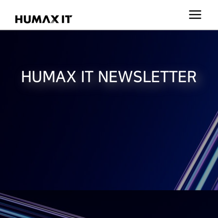
콘
텐
츠
로
건
HUMAX IT NEWSLETTER
너
뛰
기