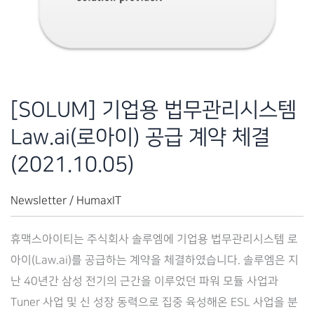
이)
공
급
계
약
[SOLUM] 기업용 법무관리시스템
체
Law.ai(로아이) 공급 계약 체결
결
(2021.10.06)
(2021.10.05)
Newsletter
/
HumaxIT
휴맥스아이티는 주식회사 솔루엠에 기업용 법무관리시스템 로
아이(Law.ai)를 공급하는 계약을 체결하였습니다. 솔루엠은 지
난 40년간 삼성 전기의 근간을 이루었던 파워 모듈 사업과
Tuner 사업 및 신 성장 동력으로 집중 육성해온 ESL 사업을 분