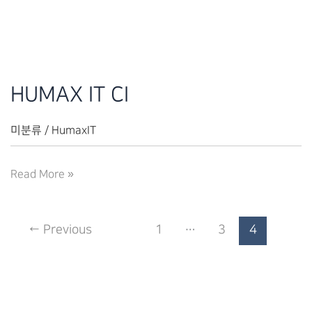
업
무
협
약
체
HUMAX IT CI
결
(2019.01.19)
미분류
/
HumaxIT
HUMAX
Read More »
IT
CI
←
Previous
1
…
3
4