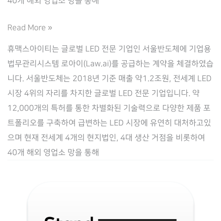
40개 해외 영업소 망을 통해
[서
Read More »
울
휴맥스아이티는 글로벌 LED 전문 기업인 서울반도체에 기업용
반
법무관리시스템 로아이(Law.ai)를 공급하는 계약을 체결하였습
도
니다. 서울반도체는 2018년 기준 매출 약1.2조원, 전세계 LED
체]
시장 4위의 자리를 차지한 글로벌 LED 전문 기업입니다. 약
기
12,000개의 특허를 통한 차별화된 기술력으로 다양한 제품 포
업
트폴리오를 구축하여 급변하는 LED 시장에 유연히 대처하고있
용
으며 현재 전세계 4개의 현지법인, 4대 생산 거점을 비롯하여
법
40개 해외 영업소 망을 통해
무
관
리
시
스