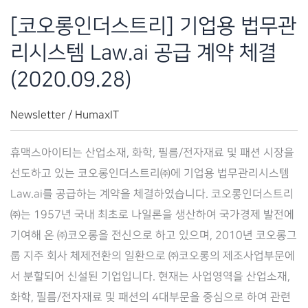
아
[코오롱인더스트리] 기업용 법무관
이)
리시스템 Law.ai 공급 계약 체결
공
급
(2020.09.28)
계
약
Newsletter
/
HumaxIT
체
휴맥스아이티는 산업소재, 화학, 필름/전자재료 및 패션 시장을
결
선도하고 있는 코오롱인더스트리㈜에 기업용 법무관리시스템
(2021.03.22)
Law.ai를 공급하는 계약을 체결하였습니다. 코오롱인더스트리
㈜는 1957년 국내 최초로 나일론을 생산하여 국가경제 발전에
기여해 온 ㈜코오롱을 전신으로 하고 있으며, 2010년 코오롱그
룹 지주 회사 체제전환의 일환으로 ㈜코오롱의 제조사업부문에
서 분할되어 신설된 기업입니다. 현재는 사업영역을 산업소재,
화학, 필름/전자재료 및 패션의 4대부문을 중심으로 하여 관련