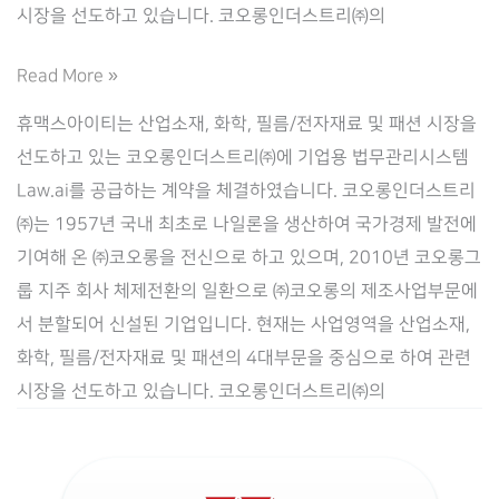
시장을 선도하고 있습니다. 코오롱인더스트리㈜의
[코
Read More »
오
휴맥스아이티는 산업소재, 화학, 필름/전자재료 및 패션 시장을
롱
선도하고 있는 코오롱인더스트리㈜에 기업용 법무관리시스템
인
Law.ai를 공급하는 계약을 체결하였습니다. 코오롱인더스트리
더
㈜는 1957년 국내 최초로 나일론을 생산하여 국가경제 발전에
스
기여해 온 ㈜코오롱을 전신으로 하고 있으며, 2010년 코오롱그
트
룹 지주 회사 체제전환의 일환으로 ㈜코오롱의 제조사업부문에
리]
서 분할되어 신설된 기업입니다. 현재는 사업영역을 산업소재,
기
화학, 필름/전자재료 및 패션의 4대부문을 중심으로 하여 관련
업
시장을 선도하고 있습니다. 코오롱인더스트리㈜의
용
법
무