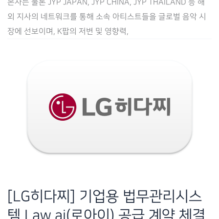
본사는 물론 JYP JAPAN, JYP CHINA, JYP THAILAND 등 해
기
외 지사의 네트워크를 통해 소속 아티스트들을 글로벌 음악 시
업
장에 선보이며, K팝의 저변 및 영향력,
용
법
무
관
리
시
스
템
Law.ai(로
아
이)
[LG히다찌] 기업용 법무관리시스
공
템 Law.ai(로아이) 공급 계약 체결
급