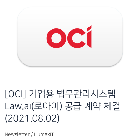
템
Law.ai(로
아
이)
공
급
계
약
체
결
[OCI] 기업용 법무관리시스템
(2021.10.05)
Law.ai(로아이) 공급 계약 체결
(2021.08.02)
Newsletter
/
HumaxIT