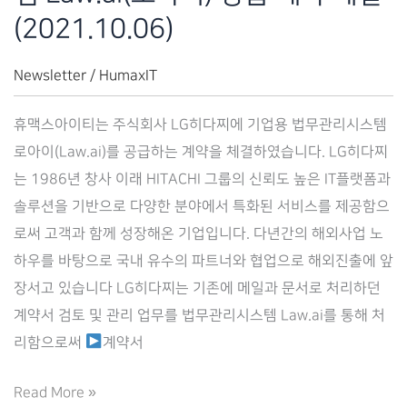
계
(2021.10.06)
약
체
Newsletter
/
HumaxIT
결
휴맥스아이티는 주식회사 LG히다찌에 기업용 법무관리시스템
(2021.10.07)
로아이(Law.ai)를 공급하는 계약을 체결하였습니다. LG히다찌
는 1986년 창사 이래 HITACHI 그룹의 신뢰도 높은 IT플랫폼과
솔루션을 기반으로 다양한 분야에서 특화된 서비스를 제공함으
로써 고객과 함께 성장해온 기업입니다. 다년간의 해외사업 노
하우를 바탕으로 국내 유수의 파트너와 협업으로 해외진출에 앞
장서고 있습니다 LG히다찌는 기존에 메일과 문서로 처리하던
계약서 검토 및 관리 업무를 법무관리시스템 Law.ai를 통해 처
리함으로써
계약서
[LG
Read More »