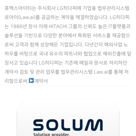
히
휴맥스아이티는 주식회사 LG히다찌에 기업용 법무관리시스템
다
로아이(Law.ai)를 공급하는 계약을 체결하였습니다. LG히다찌
찌]
는 1986년 창사 이래 HITACHI 그룹의 신뢰도 높은 IT플랫폼과
기
솔루션을 기반으로 다양한 분야에서 특화된 서비스를 제공함으
업
로써 고객과 함께 성장해온 기업입니다. 다년간의 해외사업 노
용
하우를 바탕으로 국내 유수의 파트너와 협업으로 해외진출에 앞
법
장서고 있습니다 LG히다찌는 기존에 메일과 문서로 처리하던
무
계약서 검토 및 관리 업무를 법무관리시스템 Law.ai를 통해 처
관
리함으로써
계약서
리
시
스
템
Law.ai(로
아