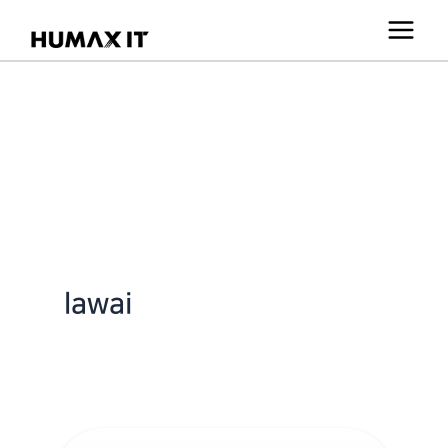
콘
텐
츠
로
건
너
뛰
기
lawai