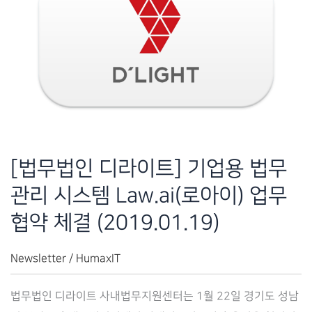
관
리
시
스
템
Law.ai
공
급
[법무법인 디라이트] 기업용 법무
계
관리 시스템 Law.ai(로아이) 업무
약
체
협약 체결 (2019.01.19)
결
(2020.09.28)
Newsletter
/
HumaxIT
법무법인 디라이트 사내법무지원센터는 1월 22일 경기도 성남