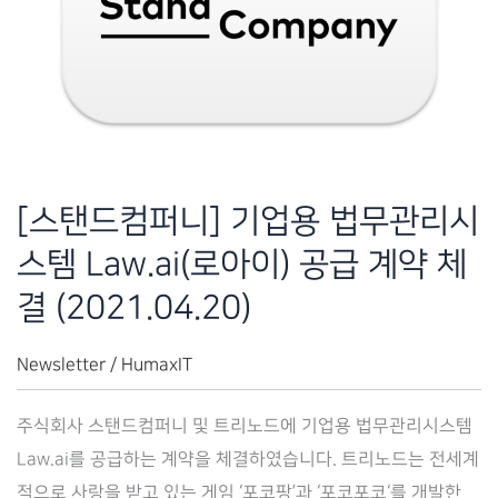
템
Law.ai(로
아
이)
공
급
[스탠드컴퍼니] 기업용 법무관리시
계
스템 Law.ai(로아이) 공급 계약 체
약
체
결 (2021.04.20)
결
(2021.07.28)
Newsletter
/
HumaxIT
주식회사 스탠드컴퍼니 및 트리노드에 기업용 법무관리시스템
Law.ai를 공급하는 계약을 체결하였습니다. 트리노드는 전세계
적으로 사랑을 받고 있는 게임 ‘포코팡’과 ‘포코포코‘를 개발한