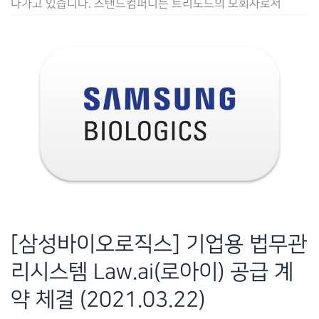
나가고 있습니다. 스탠드컴퍼니는 트리노드의 모회사로서
법
무
관
리
시
스
템
Law.ai(로
아
이)
공
[삼성바이오로직스] 기업용 법무관
급
리시스템 Law.ai(로아이) 공급 계
계
약
약 체결 (2021.03.22)
체