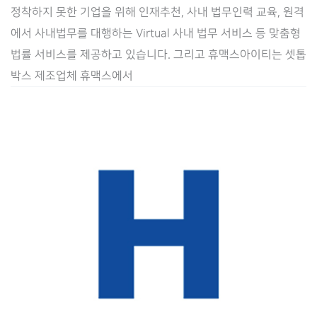
이
정착하지 못한 기업을 위해 인재추천, 사내 법무인력 교육, 원격
트]
에서 사내법무를 대행하는 Virtual 사내 법무 서비스 등 맞춤형
기
법률 서비스를 제공하고 있습니다. 그리고 휴맥스아이티는 셋톱
업
박스 제조업체 휴맥스에서
용
법
무
관
리
시
스
템
Law.ai(로
아
이)