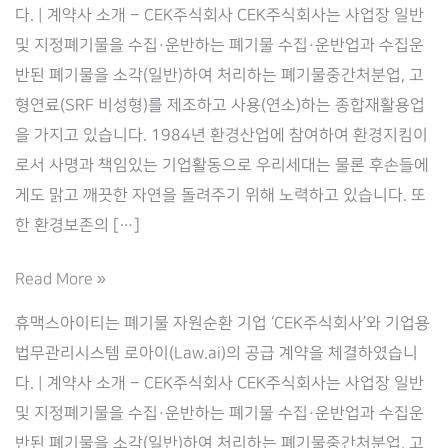
다. | 계약사 소개 – CEK주식회사 CEK주식회사는 사업장 일반
및 지정폐기물을 수집·운반하는 폐기물 수집·운반업과 수집운
반된 폐기물을 소각(일반)하여 처리하는 폐기물중간처분업, 고
형연료(SRF 비성형)를 제조하고 사용(연소)하는 종합재활용업
을 가지고 있습니다. 1984년 환경산업에 참여하여 환경지킴이
로서 사명과 책임있는 기업활동으로 우리세대는 물론 후손들에
게도 맑고 깨끗한 자연을 돌려주기 위해 노력하고 있습니다. 또
한 환경보존의 […]
‘CEK’와
Read More »
기
휴맥스아이티는 폐기물 자원순환 기업 ‘CEK주식회사’와 기업용
업
법무관리시스템 로아이(Law.ai)의 공급 계약을 체결하였습니
법
다. | 계약사 소개 – CEK주식회사 CEK주식회사는 사업장 일반
무
및 지정폐기물을 수집·운반하는 폐기물 수집·운반업과 수집운
관
반된 폐기물을 소각(일반)하여 처리하는 폐기물중간처분업, 고