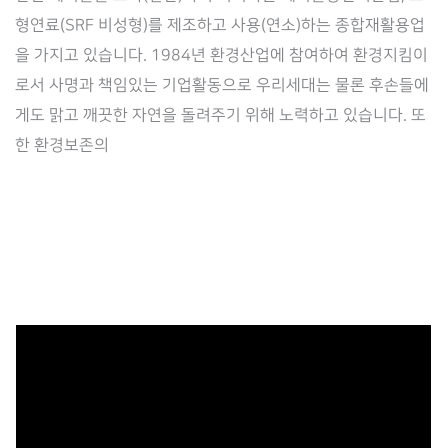
리
형연료(SRF 비성형)를 제조하고 사용(연소)하는 종합재활용업
시
을 가지고 있습니다. 1984년 환경산업에 참여하여 환경지킴이
스
로서 사명과 책임있는 기업활동으로 우리세대는 물론 후손들에
템
게도 맑고 깨끗한 자연을 돌려주기 위해 노력하고 있습니다. 또
로
한 환경보존의
아
이
(Law.ai)
공
급
계
약
체
결