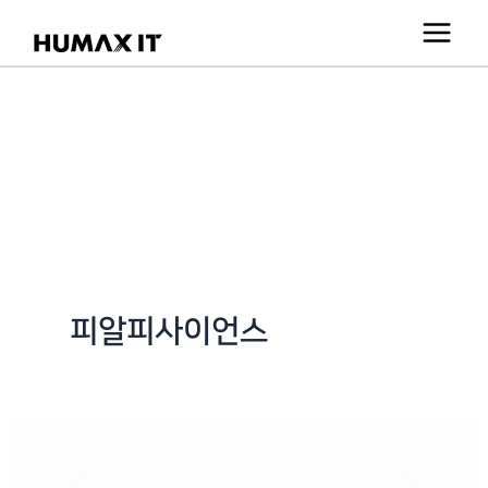
콘
텐
츠
로
건
너
뛰
기
피알피사이언스