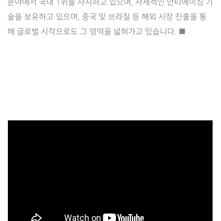
분야에서 국내 1위를 차지하고 있으며, 자체적인 안티에이징 기
사
술을 보유하고 있으며, 중국 및 브라질 등 해외 시장 진출을 통
이
해 글로벌 시작으로도 그 영역을 넓혀가고 있습니다. ■
언
스’와
통
합
법
무
관
리
시
스
템
공
급