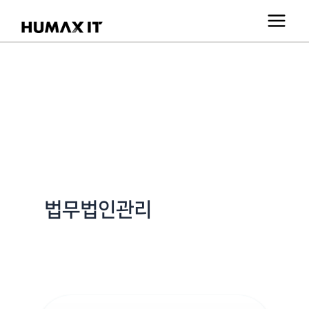
콘
텐
츠
로
건
너
뛰
기
법무법인관리