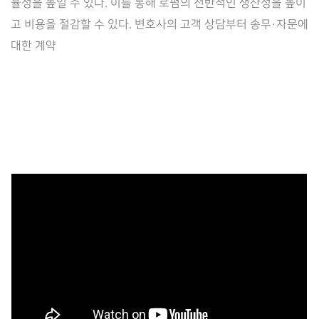
율성을 높일 수 있다. 이를 통해 로펌의 전반적인 생산성을 높이
펌
고 비용을 절감할 수 있다. 변호사의 고객 상담부터 송무·자문에
업
대한 계약
무
관
리
시
스
템
‘LAWSHOT’
출
시
(2020.04.12)