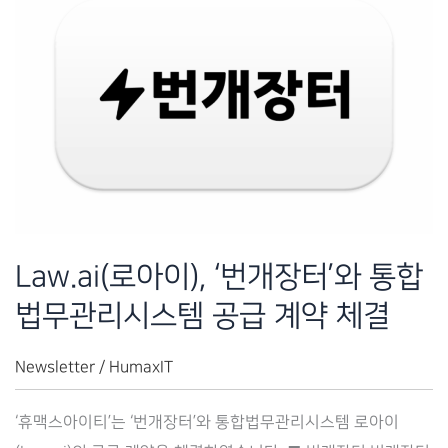
법
무
관
리
시
스
템
공
급
Law.ai(로아이), ‘번개장터’와 통합
계
법무관리시스템 공급 계약 체결
약
체
Newsletter
/
HumaxIT
결
‘휴맥스아이티’는 ‘번개장터’와 통합법무관리시스템 로아이