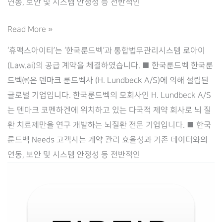
연동, 보안 및 시스템 안정성 등 전반적인
Law.ai(로
Read More »
아
‘휴맥스아이티’는 ‘한국룬드벡’과 통합법무관리시스템 로아이
이),
(Law.ai)의 공급 계약을 체결하였습니다. ■ 한국룬드벡 한국룬
‘한
드벡㈜은 덴마크 룬드벡사 (H. Lundbeck A/S)에 의해 설립된
국
글로벌 기업입니다. 한국룬드벡의 모회사인 H. Lundbeck A/S
룬
는 덴마크 코펜하겐에 위치하고 있는 다국적 제약 회사로 뇌 질
드
환 치료제만을 연구 개발하는 뇌질환 전문 기업입니다. ■ 한국
벡’과
룬드벡 Needs 고객사는 계약 관리 효율성과 기존 데이터와의
통
연동, 보안 및 시스템 안정성 등 전반적인
합
법
무
관