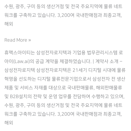
수원, 광주, 구미 등의 생산거점 및 전국 주요지역에 물류 네트
워크를 구축하고 있습니다. 3,200여 국내판매점과 최종고객,
해외
‘삼
Read More »
성
휴맥스아이티는 삼성전자로지텍과 기업용 법무관리시스템 로
전
아이(Law.ai)의 공급 계약을 체결하였습니다. | 계약사 소개 –
자
삼성전자로지텍 삼성전자로지텍은 21세기 디지털 시대에 물류
로
혁명을 선도하는 디지털 물류전문기업으로서 삼성전자 전 생산
지
제품 및 서비스 자재를 대상으로 국내판매물류, 해외판매물류
텍’과
및 B2B설치의 전략 및 운영 업무를 전담하여 수행하고 있으며,
기
수원, 광주, 구미 등의 생산거점 및 전국 주요지역에 물류 네트
업
워크를 구축하고 있습니다. 3,200여 국내판매점과 최종고객,
법
해외
무