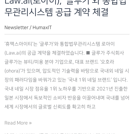
Law.ai(로아이), ‘글루가’와 통합법
공
무관리시스템 공급 계약 체결
급
계
Newsletter
/
HumaxIT
약
체
‘휴맥스아이티’는 ‘글루가’와 통합법무관리시스템 로아이
결
(Law.ai)의 공급 계약을 체결하였습니다. ■ 글루가 주식회사
글루가는 뷰티/미용 분야 기업으로, 대표 브랜드 ‘오호라
(ohora)’가 있으며, 압도적인 기술력을 바탕으로 국내외 네일 시
장의 패러다임을 바꿔가고 있는 ‘국내 1위 네일 브랜드’ 입니다.
국내 네일 시장 점유율 1위 노하우를 기반으로 2021년 진출한
일본 시장에서 독보적인 소비자 반응을 이끌어내며 국내를 넘어
세계 시장에서의 글로벌 신뢰도를 확고히 하고
Law.ai(로
Read More »
아