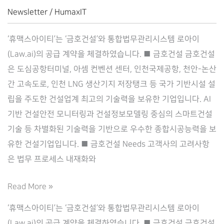
Newsletter
/
HumaxIT
‘휴맥스아이티’는 ‘금호건설’와 통합법무관리시스템 로아이
(Law.ai)의 공급 계약을 체결하였습니다. ■ 금호건설 금호건설
은 도심공항터미널, 아셈 컨벤션 센터, 인천국제공항, 천안-논산
간 고속도로, 인천 LNG 생산기지 저장탱크 등 국가 기반시설 설
립을 주도한 건설업계 최고의 기술력을 보유한 기업입니다. AI
기반 건설안전 모니터링과 건설정보모델링 중심의 스마트건설
기술 등 차별화된 기술력을 기반으로 우수한 종합시공능력을 보
유한 건설기업입니다. ■ 금호건설 Needs 고객사의 고려사항
은 법무 프로세스 내재화와
Law.ai(로
Read More »
아
‘휴맥스아이티’는 ‘금호건설’와 통합법무관리시스템 로아이
이),
(Law.ai)의 공급 계약을 체결하였습니다. ■ 금호건설 금호건설