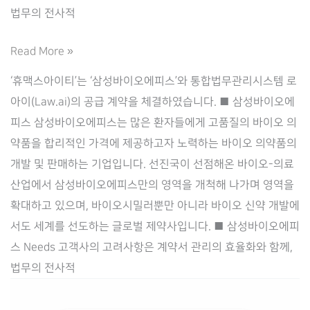
법무의 전사적
Law.ai(로
Read More »
아
‘휴맥스아이티’는 ‘삼성바이오에피스’와 통합법무관리시스템 로
이),
아이(Law.ai)의 공급 계약을 체결하였습니다. ■ 삼성바이오에
‘삼
피스 삼성바이오에피스는 많은 환자들에게 고품질의 바이오 의
성
약품을 합리적인 가격에 제공하고자 노력하는 바이오 의약품의
바
개발 및 판매하는 기업입니다. 선진국이 선점해온 바이오-의료
이
산업에서 삼성바이오에피스만의 영역을 개척해 나가며 영역을
오
확대하고 있으며, 바이오시밀러뿐만 아니라 바이오 신약 개발에
에
서도 세계를 선도하는 글로벌 제약사입니다. ■ 삼성바이오에피
피
스 Needs 고객사의 고려사항은 계약서 관리의 효율화와 함께,
스’와
법무의 전사적
통
합