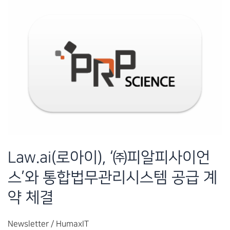
무
관
리
시
스
템
공
급
계
약
Law.ai(로아이), ‘㈜피알피사이언
체
스’와 통합법무관리시스템 공급 계
결
약 체결
Newsletter
/
HumaxIT