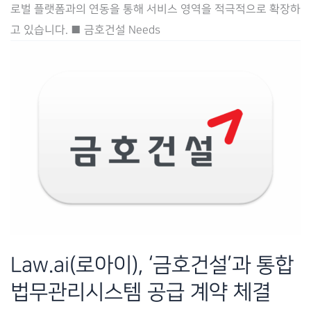
로벌 플랫폼과의 연동을 통해 서비스 영역을 적극적으로 확장하
합
고 있습니다. ■ 금호건설 Needs
법
무
관
리
시
스
템
공
급
계
약
Law.ai(로아이), ‘금호건설’과 통합
체
법무관리시스템 공급 계약 체결
결