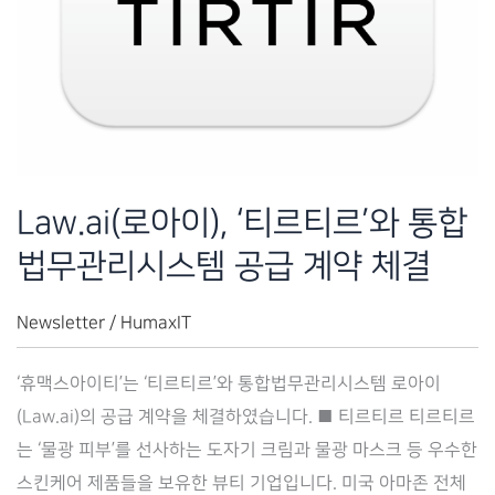
리
시
스
템
공
급
계
Law.ai(로아이), ‘티르티르’와 통합
약
법무관리시스템 공급 계약 체결
체
결
Newsletter
/
HumaxIT
‘휴맥스아이티’는 ‘티르티르’와 통합법무관리시스템 로아이
(Law.ai)의 공급 계약을 체결하였습니다. ■ 티르티르 티르티르
는 ‘물광 피부’를 선사하는 도자기 크림과 물광 마스크 등 우수한
스킨케어 제품들을 보유한 뷰티 기업입니다. 미국 아마존 전체