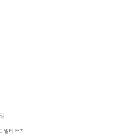
체결
도 멀티 터치