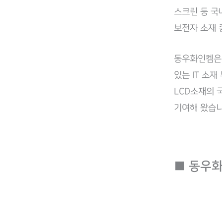
스크린 등 국
보전자 소재 
동우화인켐은 
있는 IT 소
LCD소재의 
기여해 왔습니
■
동우화