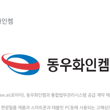
화인켐
aw.ai(로아이), 동우화인켐과 통합법무관리시스템 공급 계약 
편광필름 제품과 스마트폰과 태블릿 PC등에 사용되는 고해상