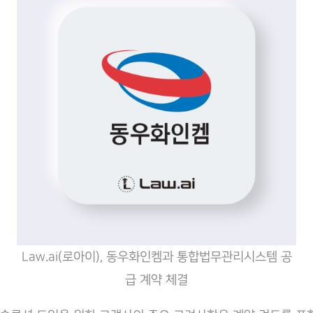
Law.ai(로아이), 동우화인켐과 통합법무관리시스템 공
급 계약 체결