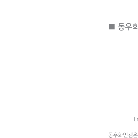
■
동우
L
동우화인켐은 