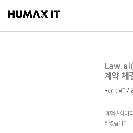
콘
텐
츠
로
건
너
뛰
Law.
기
계약 체
HumaxIT / 
‘휴맥스아이티
하였습니다.